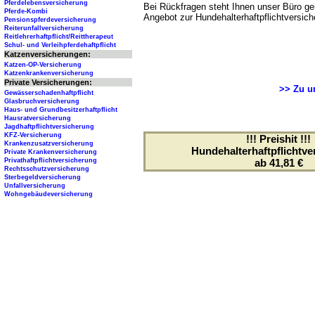
Pferdelebensversicherung
Bei Rückfragen steht Ihnen unser Büro ger
Pferde-Kombi
Angebot zur Hundehalterhaftpflichtversich
Pensionspferdeversicherung
Reiterunfallversicherung
Reitlehrerhaftpflicht/Reittherapeut
Schul- und Verleihpferdehaftpflicht
Katzenversicherungen:
Katzen-OP-Versicherung
Katzenkrankenversicherung
Private Versicherungen:
>> Zu un
Gewässerschadenhaftpflicht
Glasbruchversicherung
Haus- und Grundbesitzerhaftpflicht
Hausratversicherung
Jagdhaftpflichtversicherung
KFZ-Versicherung
!!! Preishit !!!
Krankenzusatzversicherung
Hundehalterhaftpflichtve
Private Krankenversicherung
Privathaftpflichtversicherung
ab 41,81 €
Rechtsschutzversicherung
Sterbegeldversicherung
Unfallversicherung
Wohngebäudeversicherung