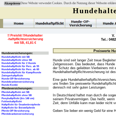
Diese Website verwendet Cookies. Durch die Nutzung dieser Webseite erkläre
Akzeptieren
Hundehalte
!! Preishit !!Hundehalter
V.
-haftpflichtversicherung
Tel.: 048
mit SB, 41,81 €
Preiswerte Hu
Hundeversicherungen:
Hundehaftpflicht mit SB
Hunde sind seit langer Zeit treue Begleit
Hundehaftpflicht ohne SB
Hundehaftpflicht für 2 Hunde
Zeitgenossen. Das bedeutet, dass Hunde 
Hundehaftpflicht für Pers. ab 55
der Schutz des geliebten Vierbeiners mit 
Hundehaftpflicht für Pers. ab 60
Hundehalterhaftpflichtversicherung ist de
Hundehaftpflicht für Kampfhunde
Zwingerhaftpflicht
Hunde-OP-Versicherung
Eine gute Hundehalterhaftpflichtversicher
Hundekrankenversicherung
uns finden Sie preiswerte Hundehaftpflich
Hunde-Kombi
dennoch mit sehr guten Leistungen.
Pferdeversicherungen:
Pferdehaftpflicht mit SB
In Deutschland haftet man durch die soge
Pferdehaftpflicht ohne SB
seinem Privatvermögen. Das heißt, wenn S
Ponyhaftpflicht (bis 148 cm)
Fohlenhaftpflicht
Zeit, denn Unfälle kann man leider nicht 
Haftpflicht für Gnadenbrotpferde
Haftpflicht für Beistellpferde
Geben Sie lieber ein wenig Geld für eine 
Pferde-OP-Versicherung
Pferdekrankenversicherung