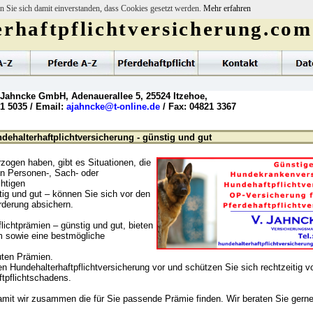
n Sie sich damit einverstanden, dass Cookies gesetzt werden.
Mehr erfahren
rhaftpflichtversicherung.com
 Jahncke GmbH, Adenauerallee 5, 25524 Itzehoe,
21 5035 / Email:
ajahncke@t-online.de
/ Fax: 04821 3367
dehalterhaftplichtversicherung - günstig und gut
zogen haben, gibt es Situationen, die
en Personen-, Sach- oder
htigen
tig und gut – können Sie sich vor den
rderung absichern.
lichtprämien – günstig und gut, bieten
m sowie eine bestmögliche
ten Prämien.
en Hundehalterhaftpflichtversicherung vor und schützen Sie sich rechtzeitig v
ftpflichtschadens.
damit wir zusammen die für Sie passende Prämie finden. Wir beraten Sie gern