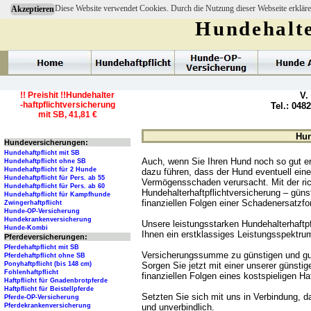
Diese Website verwendet Cookies. Durch die Nutzung dieser Webseite erkläre
Akzeptieren
Hundehalte
!! Preishit !!Hundehalter
V.
-haftpflichtversicherung
Tel.: 048
mit SB, 41,81 €
Hun
Hundeversicherungen:
Hundehaftpflicht mit SB
Auch, wenn Sie Ihren Hund noch so gut er
Hundehaftpflicht ohne SB
Hundehaftpflicht für 2 Hunde
dazu führen, dass der Hund eventuell ein
Hundehaftpflicht für Pers. ab 55
Vermögensschaden verursacht. Mit der ric
Hundehaftpflicht für Pers. ab 60
Hundehalterhaftpflichtversicherung – güns
Hundehaftpflicht für Kampfhunde
finanziellen Folgen einer Schadenersatzfo
Zwingerhaftpflicht
Hunde-OP-Versicherung
Hundekrankenversicherung
Unsere leistungsstarken Hundehalterhaftpf
Hunde-Kombi
Ihnen ein erstklassiges Leistungsspektru
Pferdeversicherungen:
Pferdehaftpflicht mit SB
Versicherungssumme zu günstigen und gu
Pferdehaftpflicht ohne SB
Sorgen Sie jetzt mit einer unserer günstig
Ponyhaftpflicht (bis 148 cm)
Fohlenhaftpflicht
finanziellen Folgen eines kostspieligen Ha
Haftpflicht für Gnadenbrotpferde
Haftpflicht für Beistellpferde
Setzten Sie sich mit uns in Verbindung, 
Pferde-OP-Versicherung
und unverbindlich.
Pferdekrankenversicherung