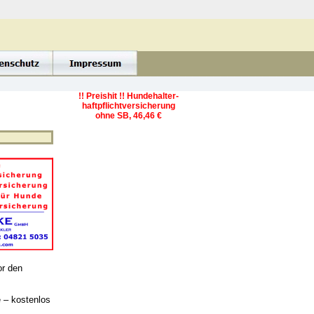
!! Preishit !! Hundehalter-
haftpflichtversicherung
ohne SB, 46,46 €
or den
e – kostenlos