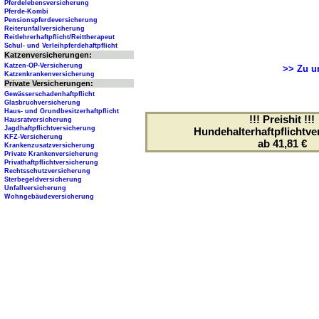
Pferdelebensversicherung
Pferde-Kombi
Pensionspferdeversicherung
Reiterunfallversicherung
Reitlehrerhaftpflicht/Reittherapeut
Schul- und Verleihpferdehaftpflicht
Katzenversicherungen:
Katzen-OP-Versicherung
>> Zu un
Katzenkrankenversicherung
Private Versicherungen:
Gewässerschadenhaftpflicht
Glasbruchversicherung
Haus- und Grundbesitzerhaftpflicht
!!! Preishit !!!
Hausratversicherung
Jagdhaftpflichtversicherung
Hundehalterhaftpflichtve
KFZ-Versicherung
ab 41,81 €
Krankenzusatzversicherung
Private Krankenversicherung
Privathaftpflichtversicherung
Rechtsschutzversicherung
Sterbegeldversicherung
Unfallversicherung
Wohngebäudeversicherung