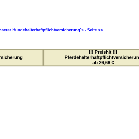
serer Hundehalterhaftpflichtversicherung´s - Seite <<
!!! Preishit !!!
rsicherung
Pferdehalterhaftpflichtversicheru
ab 26,66 €